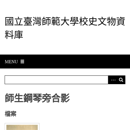
S
k
i
國立臺灣師範大學校史文物資
p
t
料庫
o
m
a
i
n
MENU
c
o
n
t
e
師生鋼琴旁合影
n
t
檔案