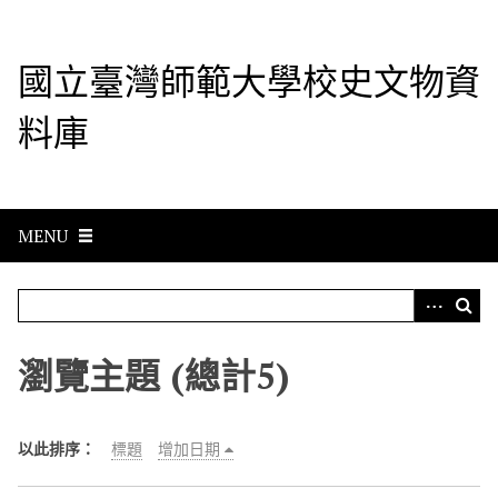
S
k
i
國立臺灣師範大學校史文物資
p
t
料庫
o
m
a
i
n
MENU
c
o
n
t
e
瀏覽主題 (總計5)
n
t
以此排序：
標題
增加日期