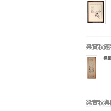
梁實秋題
標籤
梁實秋與