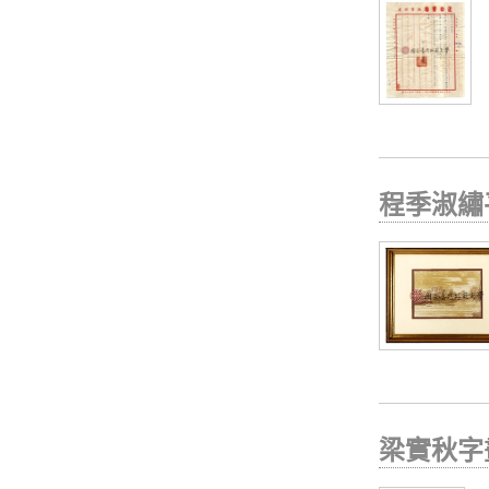
程季淑繡
梁實秋字