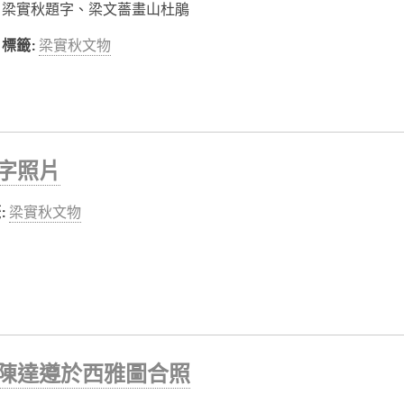
梁實秋題字、梁文薔畫山杜鵑
標籤:
梁實秋文物
字照片
:
梁實秋文物
陳達遵於西雅圖合照