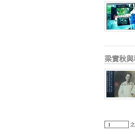
梁實秋與
之