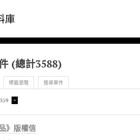
料庫
 (總計3588)
標籤瀏覽
搜尋單件
359
品》版權信