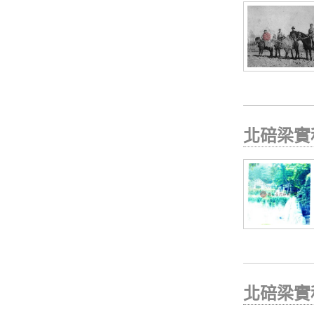
北碚梁實
北碚梁實