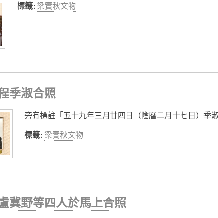
標籤:
梁實秋文物
程季淑合照
旁有標註「五十九年三月廿四日（陰曆二月十七日）季淑
標籤:
梁實秋文物
盧冀野等四人於馬上合照