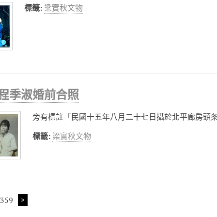
標籤:
梁實秋文物
程季淑婚前合照
旁有標註「民國十五年八月二十七日攝於北平廊房頭条
標籤:
梁實秋文物
359