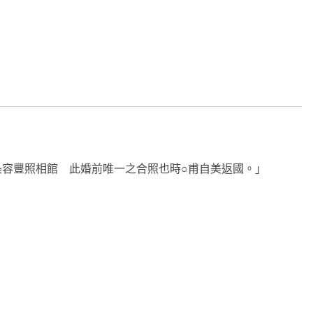
容豐照相館 此婚前唯一之合照也時○甫自美返國。」