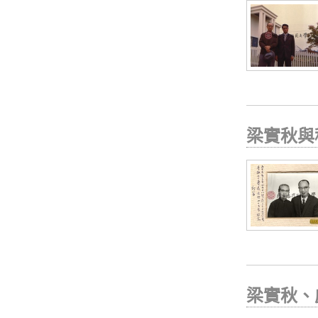
梁實秋與
梁實秋、