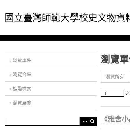
S
k
國立臺灣師範大學校史文物資
i
p
t
o
m
a
瀏覽單件
i
瀏覽單件
n
c
瀏覽合集
瀏覽所有
o
n
進階檢索
之
t
e
瀏覽展覽
n
t
《雅舍小